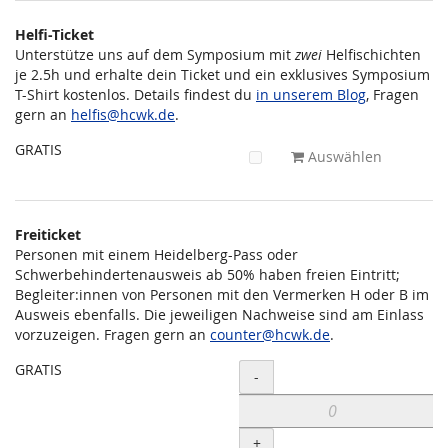
Helfi-Ticket
Unterstütze uns auf dem Symposium mit
zwei
Helfischichten
je 2.5h und erhalte dein Ticket und ein exklusives Symposium
T-Shirt kostenlos. Details findest du
in unserem Blog
, Fragen
gern an
helfis@hcwk.de
.
GRATIS
Auswählen
Freiticket
Personen mit einem Heidelberg-Pass oder
Schwerbehindertenausweis ab 50% haben freien Eintritt;
Begleiter:innen von Personen mit den Vermerken H oder B im
Ausweis ebenfalls. Die jeweiligen Nachweise sind am Einlass
vorzuzeigen. Fragen gern an
counter@hcwk.de
.
GRATIS
Menge
-
+