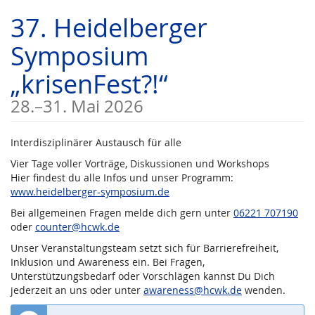
Zum
37. Heidelberger
Haupt-
Inhalt
Symposium
springen
„krisenFest?!“
bis
28.
–
31. Mai 2026
Interdisziplinärer Austausch für alle
Vier Tage voller Vorträge, Diskussionen und Workshops
Hier findest du alle Infos und unser Programm:
www.heidelberger-symposium.de
Bei allgemeinen Fragen melde dich gern unter
06221 707190
oder
counter@hcwk.de
Unser Veranstaltungsteam setzt sich für Barrierefreiheit,
Inklusion und Awareness ein. Bei Fragen,
Unterstützungsbedarf oder Vorschlägen kannst Du Dich
jederzeit an uns oder unter
awareness@hcwk.de
wenden.