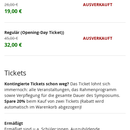
Ursprünglicher
26,00 €
AUSVERKAUFT
Preis:
Neuer
19,00 €
Preis:
Regulär (Opening-Day Ticket))
Ursprünglicher
45,00 €
AUSVERKAUFT
Preis:
Neuer
32,00 €
Preis:
Tickets
Kontingierte Tickets schon weg?
Das Ticket lohnt sich
immernoch: alle Veranstaltungen, das Rahmenprogramm
sowie Verpflegung für die gesamte Dauer des Symposiums.
Spare 20%
beim Kauf von zwei Tickets (Rabatt wird
automatisch im Warenkorb abgezogen)!
Ermäßigt
Ermäßigt sind u.a. Schüler:innen, Auszubildende,